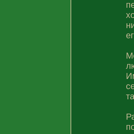
п
х
н
ег
М
л
И
с
т
Р
п