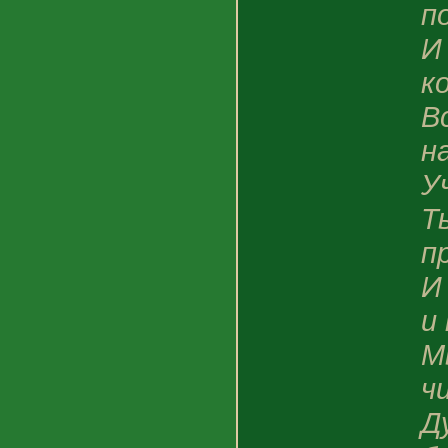
п
И
к
В
н
У
Т
п
И
и
М
ч
Д