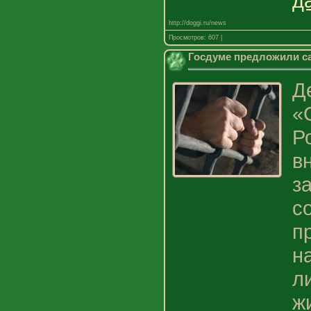
д
http://doggi.ru/news
Просмотров: 607 |
Госдуме предложили са
Д
«
Р
в
з
с
п
н
л
ж