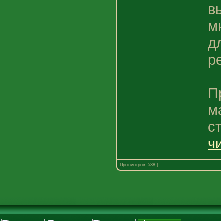
в
м
д
р
П
м
с
ч
Просмотров: 538 |