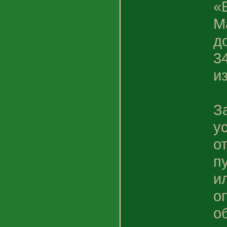
«
М
д
3
и
З
у
о
п
и
о
о