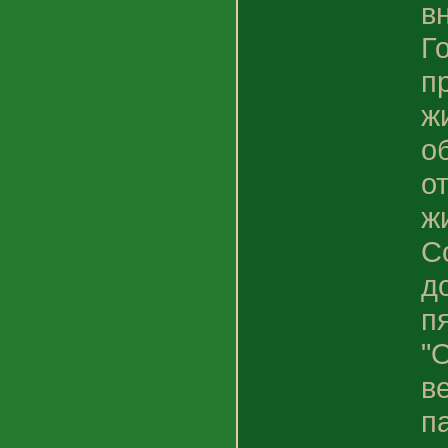
в
Г
п
ж
о
о
ж
С
д
п
"
в
п