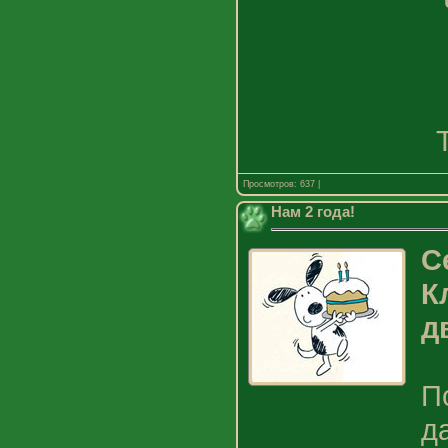
Просмотров: 637 |
Нам 2 года!
С
К
д
П
д