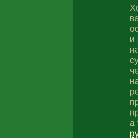
Х
в
о
и
н
с
ч
н
р
п
п
а
р