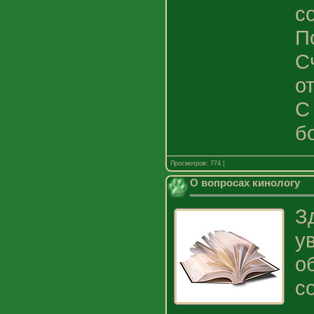
с
П
С
о
С
б
Просмотров: 774 |
О вопросах кинологу
З
у
о
с