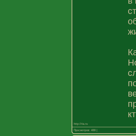
в
с
о
ж
К
Н
с
п
в
п
к
http://ria.ru
Просмотров: 488 |