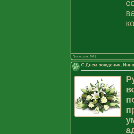
с
в
к
Просмотров: 903 |
C Днем рождения, Инна
Р
в
п
п
у
а