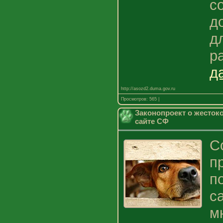
с
д
д
р
д
http://asozd2.duma.gov.ru
Просмотров: 565 |
Законопроект о жесто
сайте СФ
С
п
п
с
м