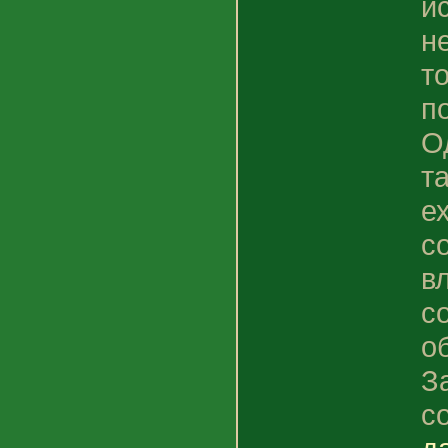
и
н
то
п
О
т
е
с
в
с
о
З
с