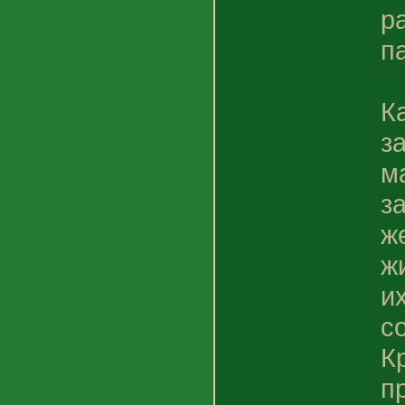
р
п
К
з
м
з
ж
ж
и
с
К
п