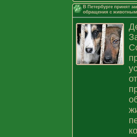
В Петербурге принят за
обращения с животны
Д
З
С
п
у
о
п
о
ж
п
к