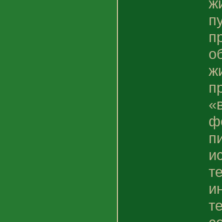
ж
п
п
о
ж
п
«
ф
п
и
т
и
т