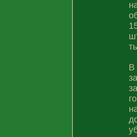
н
о
1
ш
т
В
з
з
г
н
д
у