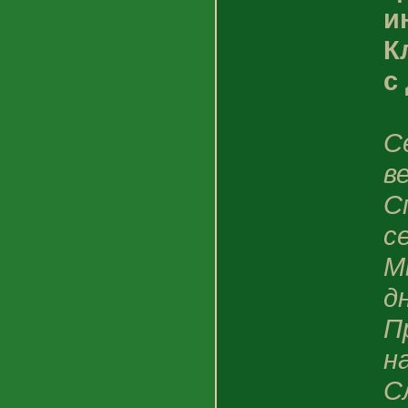
и
К
с
С
в
С
с
М
д
П
н
С