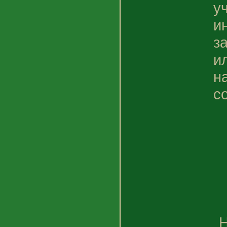
у
и
з
и
н
с
Н