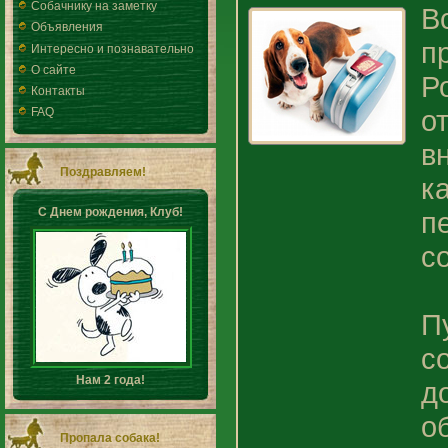
Собачнику на заметку
В
Объявления
п
Интересно и познавательно
О сайте
Р
Контакты
о
FAQ
в
Поздравляем!
к
С Днем рождения, Клуб!
п
с
П
с
Нам 2 года!
д
о
Пропала собака!