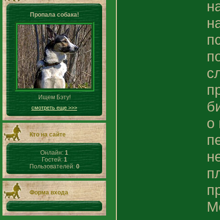
н
Пропала собака!
н
п
п
с
п
Ищем Бэту!
б
смотреть еще >>>
о
Кто на сайте
п
н
Онлайн:
1
Гостей:
1
Пользователей:
0
п
п
Форма входа
М