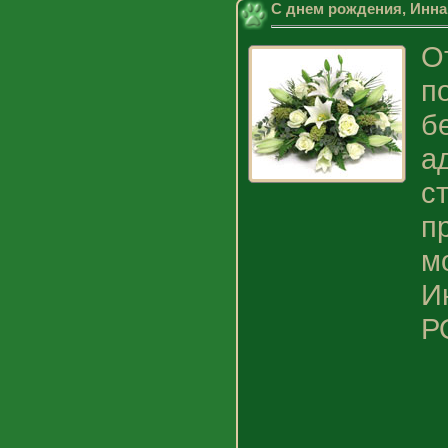
С днем рождения, Инна
О
п
б
а
с
п
м
И
Р