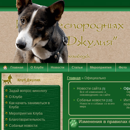
Главная
О Клубе
Новости
Статьи
Мероприятия
Фото
Главная
»
Официально
Клуб Джулия
Новости сайта
Оф
[5]
Задай вопрос кинологу
Всё об изменениях и
Оф
нововведениях на сайте
кл
О Клубе
Собачьи новости
Инт
[132]
Как начать заниматься в
Новости о собаках со всего
поз
мира
Клубе
Ин
Мероприятия Клуба
Благотворительность
Изменения в правилах 
Собачьи новости