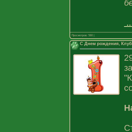
б
.
Просмотров: 560 |
С Днем рождения, Клуб
2
з
"
с
Н
С