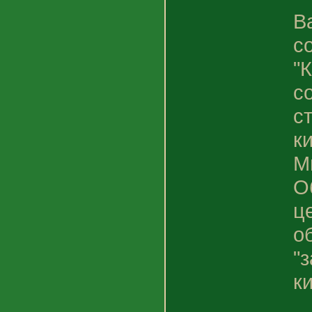
В
с
"
с
с
к
М
О
ц
о
"
к