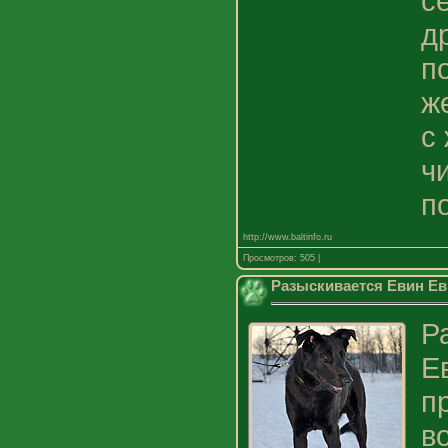
с
д
п
ж
с
ч
п
http://www.baltinfo.ru
Просмотров: 505 |
Разыскивается Евин Ев
Р
Е
п
в