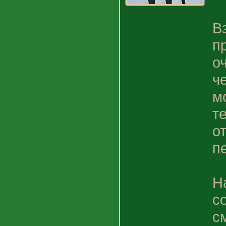
В
п
о
ч
м
т
от
п
Н
с
с