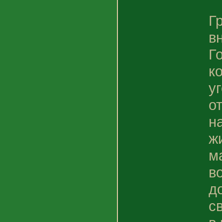
Г
в
Г
к
у
о
н
ж
м
в
д
с